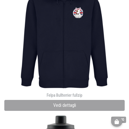
Felpa Bullterrier fullzip
Vedi dettagli
€ 23.00