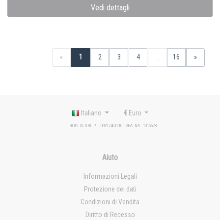
Vedi dettagli
«
1
2
3
4
...
16
»
Italiano
€
Euro
HOPLIX SRL P.I.: 09217461210 - REA: NA - 1016678
Aiuto
Informazioni Legali
Protezione dei dati
Condizioni di Vendita
Diritto di Recesso