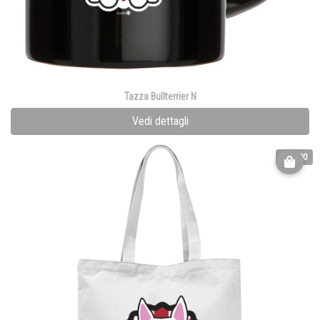
Tazza Bullterrier N
Vedi dettagli
€ 30.00